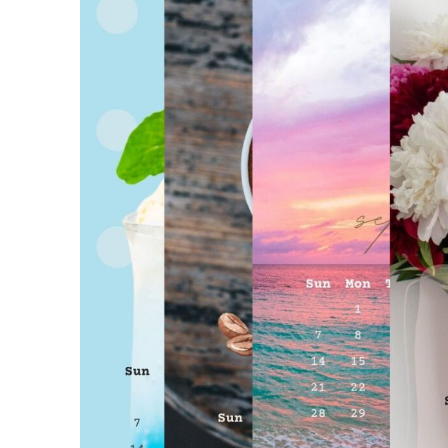
日
時
: