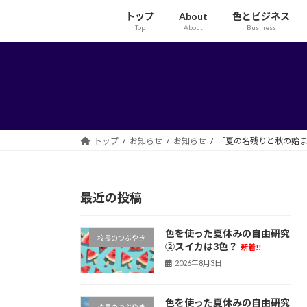
コ
ナ
トップ
About
色とビジネス
ン
ビ
Top
About
Business
テ
ゲ
ン
ー
ツ
シ
へ
ョ
ス
ン
キ
に
ッ
移
トップ
お知らせ
お知らせ
「夏の名残りと秋の始ま
プ
動
最近の投稿
色を使った夏休みの自由研究
校長のつぶやき
②スイカは3色？
新着!!
2026年8月3日
色を使った夏休みの自由研究