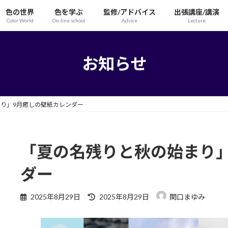
色の世界
色を学ぶ
監修/アドバイス
出張講座/講演
Color World
On-line school
Advice
Lecture
お知らせ
り」9月癒しの壁紙カレンダー
「夏の名残りと秋の始まり
ダー
最
2025年8月29日
2025年8月29日
関口まゆみ
終
更
新