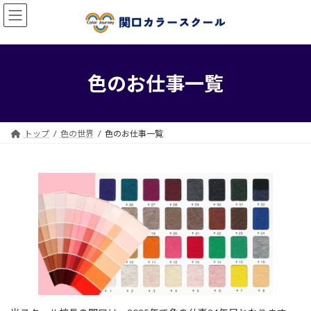
コ
ナ
ン
ビ
テ
ゲ
ン
ー
ツ
シ
へ
ョ
色のお仕事一覧
ス
ン
キ
に
ッ
移
プ
動
トップ
色の世界
色のお仕事一覧