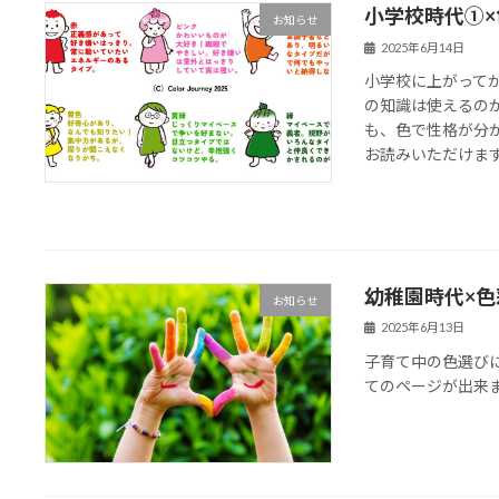
小学校時代①
お知らせ
2025年6月14日
小学校に上がって
の知識は使えるの
も、色で性格が分
お読みいただけま
幼稚園時代×
お知らせ
2025年6月13日
子育て中の色選び
てのページが出来