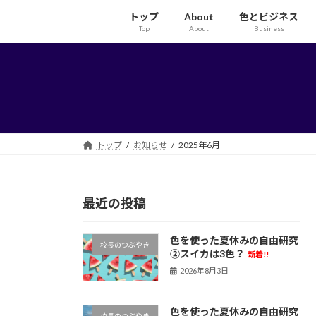
コ
ナ
トップ
About
色とビジネス
ン
ビ
Top
About
Business
テ
ゲ
ン
ー
ツ
シ
へ
ョ
ス
ン
キ
に
ッ
移
トップ
お知らせ
2025年6月
プ
動
最近の投稿
色を使った夏休みの自由研究
校長のつぶやき
②スイカは3色？
新着!!
2026年8月3日
色を使った夏休みの自由研究