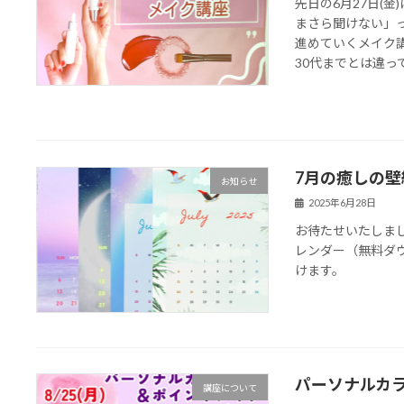
先日の6月27日(
まさら聞けない」
進めていくメイク
30代までとは違ってく
7月の癒しの
お知らせ
2025年6月28日
お待たせいたしま
レンダー（無料ダ
けます。
パーソナルカ
講座について