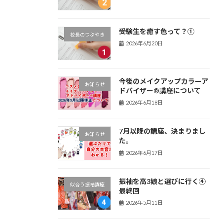
受験生を癒す色って？①
校長のつぶやき
2026年6月20日
今後のメイクアップカラーア
お知らせ
ドバイザー®講座について
2026年6月18日
7月以降の講座、決まりまし
お知らせ
た。
2026年6月17日
振袖を高3娘と選びに行く④
似合う振袖講座
最終回
2026年5月11日