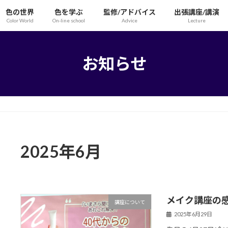
色の世界
色を学ぶ
監修/アドバイス
出張講座/講演
Color World
On-line school
Advice
Lecture
お知らせ
2025年6月
メイク講座の
講座について
2025年6月29日